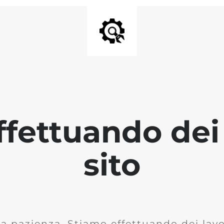
fettuando dei 
sito
la pazienza. Stiamo effettuando dei lavor