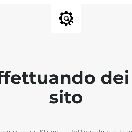
fettuando dei 
sito
la pazienza. Stiamo effettuando dei lavor